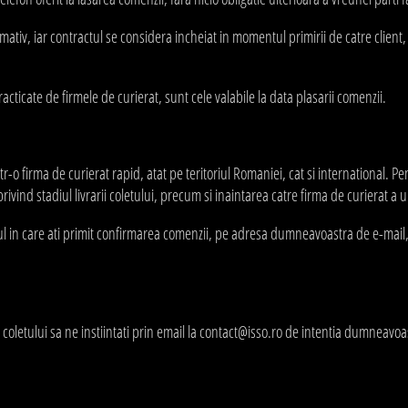
rmativ, iar contractul se considera incheiat in momentul primirii de catre client,
racticate de firmele de curierat, sunt cele valabile la data plasarii comenzii.
-o firma de curierat rapid, atat pe teritoriul Romaniei, cat si international. Pe
ivind stadiul livrarii coletului, precum si inaintarea catre firma de curierat a 
tul in care ati primit confirmarea comenzii, pe adresa dumneavoastra de e-mail,
 coletului sa ne instiintati prin email la contact@isso.ro de intentia dumneavo