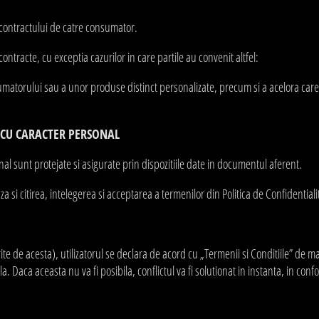
 contractului de catre consumator.
tracte, cu exceptia cazurilor in care partile au convenit altfel:
matorului sau a unor produse distinct personalizate, precum si a acelora care, 
R CU CARACTER PERSONAL
al sunt protejate si asigurate prin dispozitiile date in documentul aferent.
a si citirea, intelegerea si acceptarea a termenilor din Politica de Confidentiali
ite de acesta), utilizatorul se declara de acord cu „Termenii si Conditiile” de m
la. Daca aceasta nu va fi posibila, conflictul va fi solutionat in instanta, in con