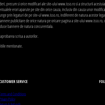
ri, precum si orice modificari ale site-ului www.isso.ro si a structurii acestuia,
tualele erori aparute pe site din orice cauza, inclusiv din cauza unor modificari
junge prin legaturi de pe site-ul www.isso.ro, indiferent de natura acestor lega
annere publicitare de orice natura pe oricare pagina a site-ului www.isso.ro, cu
roduse bannere de natura concurentiala.
 aprobarea scrisa a autorilor.
itiile mentionate.
CUSTOMER SERVICE
FOL
Terms and Conditions
Privacy Policy
Return & Refunds