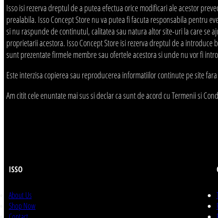
Isso isi rezerva dreptul de a putea efectua orice modificari ale acestor prevede
prealabila. Isso Concept Store nu va putea fi facuta responsabila pentru even
si nu raspunde de continutul, calitatea sau natura altor site-uri la care se a
proprietarii acestora. Isso Concept Store isi rezerva dreptul de a introduce b
sunt prezentate firmele membre sau ofertele acestora si unde nu vor fi int
Este interzisa copierea sau reproducerea informatiilor continute pe site fara
Am citit cele enuntate mai sus si declar ca sunt de acord cu Termenii si Cond
ISSO
About Us
Shop Now
Contact