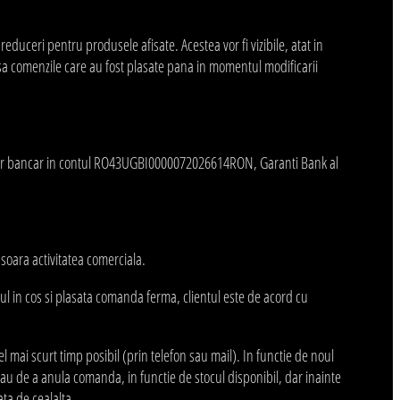
duceri pentru produsele afisate. Acestea vor fi vizibile, atat in
insa comenzile care au fost plasate pana in momentul modificarii
ransfer bancar in contul RO43UGBI0000072026614RON, Garanti Bank al
soara activitatea comerciala.
ul in cos si plasata comanda ferma, clientul este de acord cu
l mai scurt timp posibil (prin telefon sau mail). In functie de noul
 de a anula comanda, in functie de stocul disponibil, dar inainte
ata de cealalta.