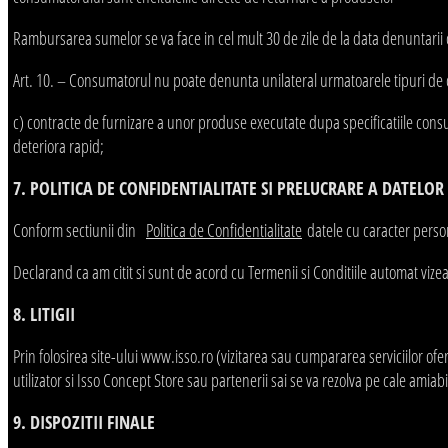
Rambursarea sumelor se va face in cel mult 30 de zile de la data denuntarii
Art. 10. – Consumatorul nu poate denunta unilateral urmatoarele tipuri de con
c) contracte de furnizare a unor produse executate dupa specificatiile consu
deteriora rapid;
7. POLITICA DE CONFIDENTIALITATE SI PRELUCRARE A DATELO
Conform sectiunii din
Politica de Confidentialitate
datele cu caracter person
Declarand ca am citit si sunt de acord cu Termenii si Conditiile automat vizeaz
8. LITIGII
Prin folosirea site-ului www.isso.ro (vizitarea sau cumpararea serviciilor ofer
utilizator si Isso Concept Store sau partenerii sai se va rezolva pe cale amiabi
9. DISPOZITII FINALE