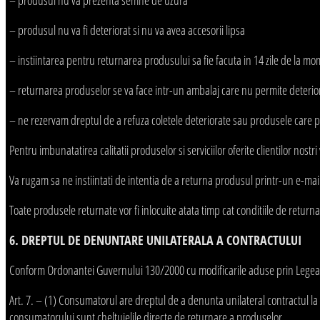
– produsul nu va fi deteriorat si nu va avea accesorii lipsa
– instiintarea pentru returnarea produsului sa fie facuta in 14 zile de la mom
– returnarea produselor se va face intr-un ambalaj care nu permite deterio
– ne rezervam dreptul de a refuza coletele deteriorate sau produsele care 
Pentru imbunatatirea calitatii produselor si serviciilor oferite clientilor nost
Va rugam sa ne instiintati de intentia de a returna produsul printr-un e-ma
Toate produsele returnate vor fi inlocuite atata timp cat conditiile de returna
6. DREPTUL DE DENUNTARE UNILATERALA A CONTRACTULUI
Conform Ordonantei Guvernului 130/2000 cu modificarile aduse prin Lege
Art. 7. – (1) Consumatorul are dreptul de a denunta unilateral contractul la d
consumatorului sunt cheltuielile directe de returnare a produselor