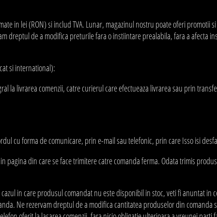
te in lei (RON) si includ TVA. Lunar, magazinul nostru poate oferi promotii si re
m dreptul de a modifica preturile fara o instiintare prealabila, fara a afecta 
cat si international):
gral la livrarea comenzii, catre curierul care efectueaza livrarea sau prin t
rdul cu forma de comunicare, prin e-mail sau telefonic, prin care Isso isi desfa
re in pagina din care se face trimitere catre comanda ferma. Odata trimis produs
cazul in care produsul comandat nu este disponibil in stoc, veti fi anuntat in ce
da. Ne rezervam dreptul de a modifica cantitatea produselor din comanda sau
fon oferit la lasarea comenzii, fara nicio obligatie ulterioara a vreunei parti f