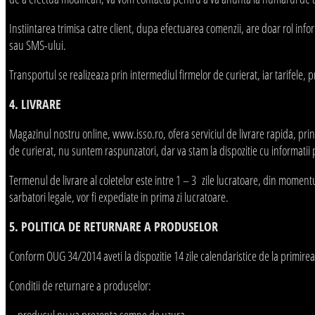
Instiintarea trimisa catre client, dupa efectuarea comenzii, are doar rol info
sau SMS-ului.
Transportul se realizeaza prin intermediul firmelor de curierat, iar tarifele, p
4. LIVRARE
Magazinul nostru online, www.isso.ro, ofera serviciul de livrare rapida, printr
de curierat, nu suntem raspunzatori, dar va stam la dispozitie cu informatii pr
Termenul de livrare al coletelor este intre 1 – 3 zile lucratoare, din momen
sarbatori legale, vor fi expediate in prima zi lucratoare.
5. POLITICA DE RETURNARE A PRODUSELOR
Conform OUG 34/2014 aveti la dispozitie 14 zile calendaristice de la primirea
Conditii de returnare a produselor:
– produsul nu va prezenta semne de uzura