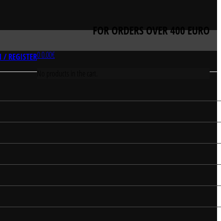
FOR ORDERS OVER 400 EURO
0
0.00
€
 / REGISTER
No products in the cart.