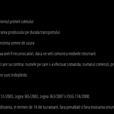
entul primirii coletului
rarea produsului pe durata transportului
prezinta semne de uzura
ri va vom fi recunoscatori, daca ne veti comunica motivele returnarii.
il care sa contina: numele pe care s-a efectuat comanda, numarul comenzii, prod
re sunt indeplinite.
a 51/2003, Legea 365/2002, Legea 363/2007 si OUG 174/2008:
istanta, in termen de 14 zile lucratoare, fara penalitati si fara invocarea vreu