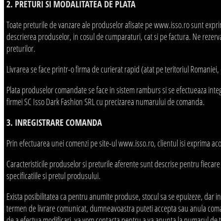
2. PRETURI SI MODALITATEA DE PLATA
Toate preturile de vanzare ale produselor afisate pe www.isso.ro sunt exprima
descrierea produselor, in cosul de cumparaturi, cat si pe factura. Ne rezerva
preturilor.
Livrarea se face printr-o firma de curierat rapid (atat pe teritoriul Romaniei, 
Plata produselor comandate se face in sistem ramburs si se efectueaza inte
firmei SC Isso Dark Fashion SRL cu precizarea numarului de comanda.
3. INREGISTRARE COMANDA
Prin efectuarea unei comenzi pe site-ul www.isso.ro, clientul isi exprima aco
Caracteristicile produselor si preturile aferente sunt descrise pentru fieca
specificatiile si pretul produsului.
Exista posibilitatea ca pentru anumite produse, stocul sa se epuizeze, dar in 
termen de livrare comunicat, dumneavoastra puteti accepta sau anula coman
de a efectua modificari, va vom contacta pentru a va anunta la numarul de tele